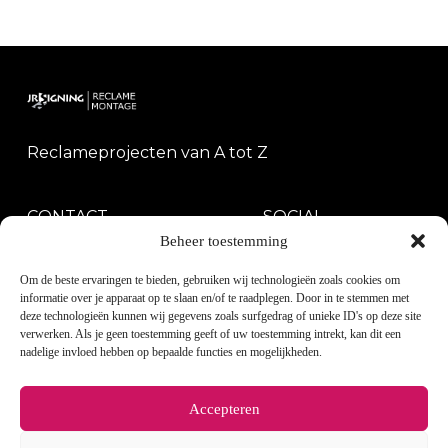
Reclameprojecten van A tot Z
CONTACT
SOCIAL
Beheer toestemming
LinkedIn 
Om de beste ervaringen te bieden, gebruiken wij technologieën zoals cookies om
informatie over je apparaat op te slaan en/of te raadplegen. Door in te stemmen met
Instagram
deze technologieën kunnen wij gegevens zoals surfgedrag of unieke ID's op deze site
verwerken. Als je geen toestemming geeft of uw toestemming intrekt, kan dit een
nadelige invloed hebben op bepaalde functies en mogelijkheden.
Facebook 
Accepteren