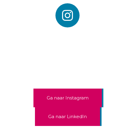
Leuk om te connecten!
Wil je op de hoogte blijven van al mijn 
projecten? Volg mij dan op Instagram 
of LinkedIn.
Ga naar Instagram
Ga naar LinkedIn