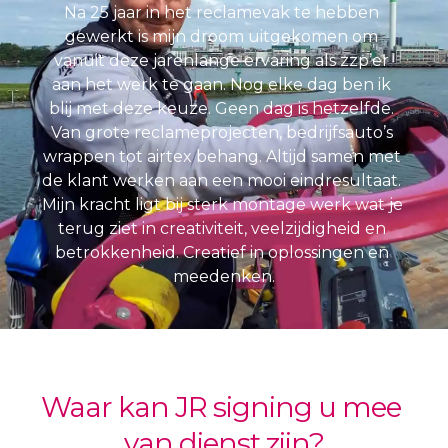
Na 25 jaar in het reclamevak te hebben 
gewerkt is mijn droom uitgekomen om 
vanuit deze jarenlange ervaring als zzp’er 
aan het werk te gaan. Nog elke dag ben ik 
blij met deze keuze. Geen dag is hetzelfde. 
Van grote reclameprojecten, bedrijfsauto’s 
wrappen tot airtex behang. Altijd samen met 
de klant werken aan een mooi eindresultaat. 
Mijn kracht ligt bij sterk montage werk wat je 
terug ziet in 
creativiteit
, 
veelzijdigheid
 en 
betrokkenheid
. Creatief in oplossingen en 
meedenken.
Waar kan JR signing u mee 
van dienst zijn?